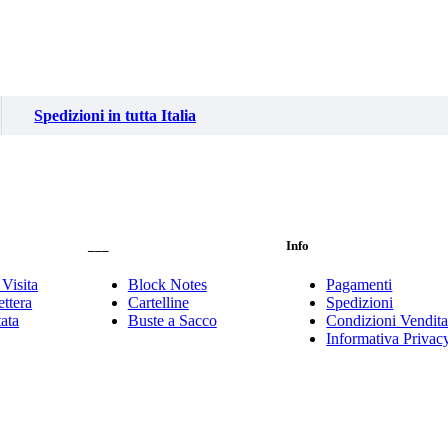
Spedizioni in tutta Italia
___
Info
 Visita
Block Notes
Pagamenti
ttera
Cartelline
Spedizioni
tata
Buste a Sacco
Condizioni Vendit
Informativa Privac