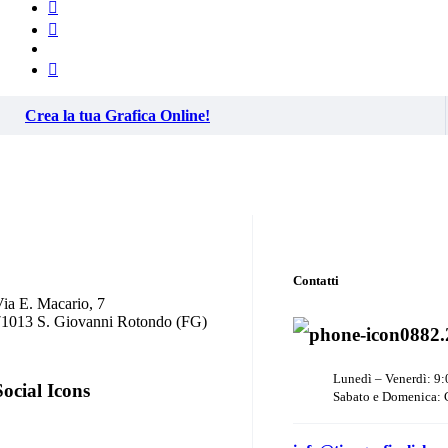
Crea la tua Grafica Online!
Contatti
ia E. Macario, 7
71013 S. Giovanni Rotondo (FG)
0882.
Lunedì – Venerdì: 9:
Social Icons
Sabato e Domenica: 