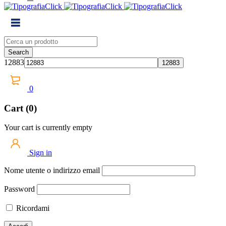
12883
0
Cart (0)
Your cart is currently empty
Sign in
Nome utente o indirizzo email
Password
Ricordami