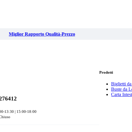
Miglior Rapporto Qualità-Prezzo
Prodotti
Biglietti da
Buste da Le
Carta Intes
276412
00-13:30 | 15:00-18:00
Chiuso