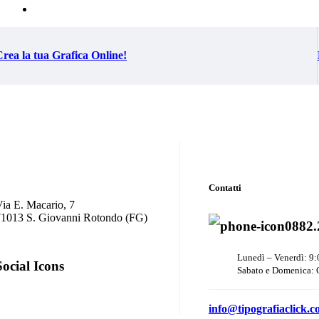
rea la tua Grafica Online!
Contatti
ia E. Macario, 7
71013 S. Giovanni Rotondo (FG)
0882.
Lunedì – Venerdì: 9:
Social Icons
Sabato e Domenica: 
info@tipografiaclick.