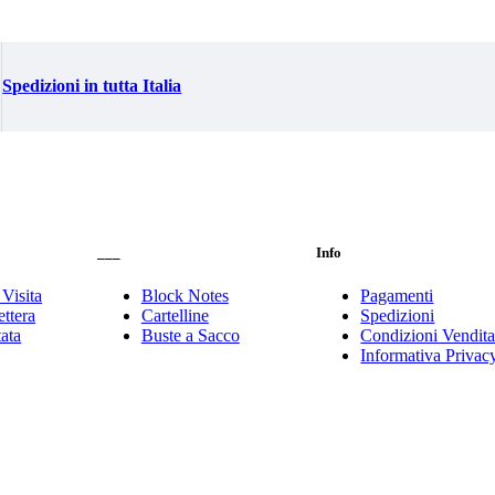
Spedizioni in tutta Italia
___
Info
 Visita
Block Notes
Pagamenti
ttera
Cartelline
Spedizioni
tata
Buste a Sacco
Condizioni Vendit
Informativa Privac