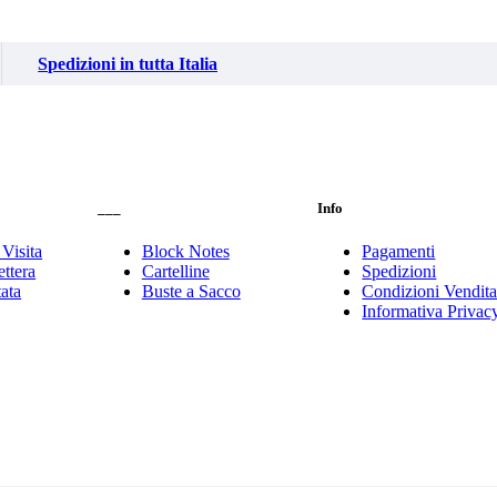
Spedizioni in tutta Italia
___
Info
 Visita
Block Notes
Pagamenti
ttera
Cartelline
Spedizioni
tata
Buste a Sacco
Condizioni Vendit
Informativa Privac