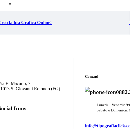
rea la tua Grafica Online!
Contatti
ia E. Macario, 7
71013 S. Giovanni Rotondo (FG)
0882.
Lunedì – Venerdì: 9:
Social Icons
Sabato e Domenica: 
info@tipografiaclick.