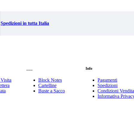
Spedizioni in tutta Italia
___
Info
 Visita
Block Notes
Pagamenti
ttera
Cartelline
Spedizioni
tata
Buste a Sacco
Condizioni Vendit
Informativa Privac