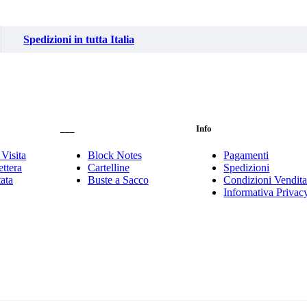
Spedizioni in tutta Italia
___
Info
 Visita
Block Notes
Pagamenti
ttera
Cartelline
Spedizioni
tata
Buste a Sacco
Condizioni Vendit
Informativa Privac