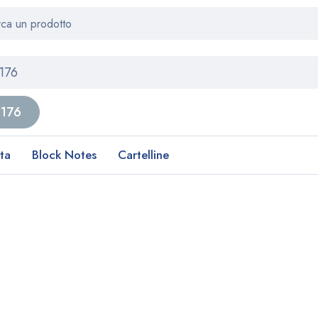
ata
Block Notes
Cartelline