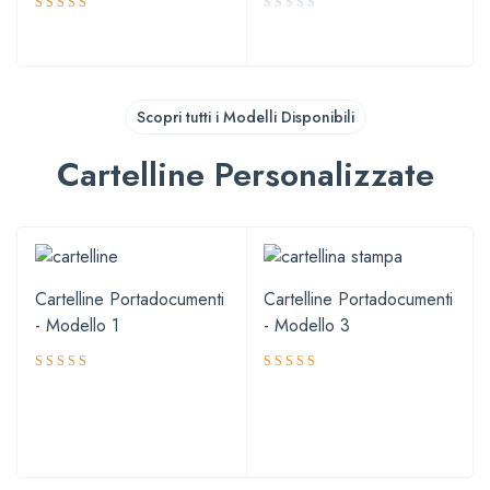
Valutato
5.00
su 5
Scopri tutti i Modelli Disponibili
Cartelline Personalizzate
Cartelline Portadocumenti
Cartelline Portadocumenti
- Modello 1
- Modello 3
Valutato
Valutato
4.81
4.67
su 5
su 5