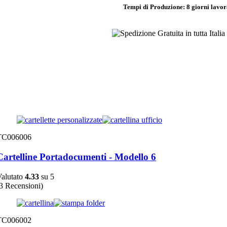
Tempi di Produzione:
8 giorni lavor
TC006006
Cartelline Portadocumenti - Modello 6
alutato
4.33
su 5
3 Recensioni)
TC006002