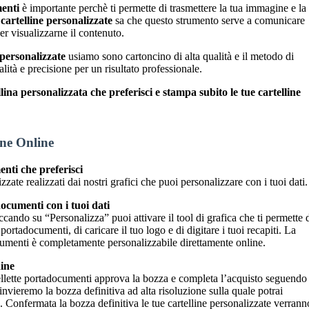
menti
è importante perchè ti permette di trasmettere la tua immagine e la
cartelline personalizzate
sa che questo strumento serve a comunicare
er visualizzarne il contenuto.
 personalizzate
usiamo sono cartoncino di alta qualità e il metodo di
lità e precisione per un risultato professionale.
ellina personalizzata che preferisci e stampa subito le tue cartelline
ine Online
enti che preferisci
zzate realizzati dai nostri grafici che puoi personalizzare con i tuoi dati.
documenti con i tuoi dati
cando su “Personalizza” puoi attivare il tool di grafica che ti permette 
a portadocumenti, di caricare il tuo logo e di digitare i tuoi recapiti. La
ocumenti è completamente personalizzabile direttamente online.
dine
tellette portadocumenti approva la bozza e completa l’acquisto seguendo 
invieremo la bozza definitiva ad alta risoluzione sulla quale potrai
. Confermata la bozza definitiva le tue cartelline personalizzate verrann