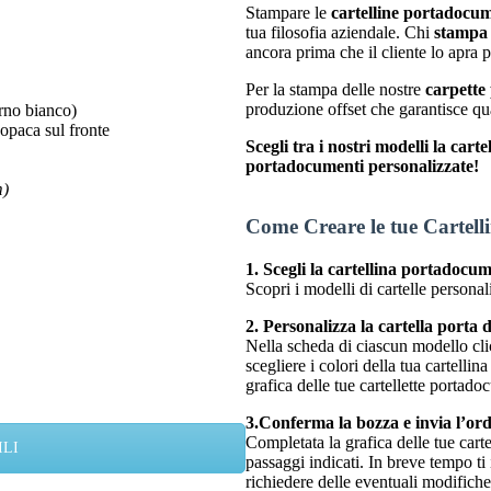
Stampare le
cartelline portadocu
tua filosofia aziendale. Chi
stampa 
ancora prima che il cliente lo apra p
Per la stampa delle nostre
carpette
produzione offset che garantisce qua
erno bianco)
 opaca sul fronte
Scegli tra i nostri modelli la cart
portadocumenti personalizzate!
m)
Come Creare le tue Cartell
1. Scegli la cartellina portadocum
Scopri i modelli di cartelle personali
2. Personalizza la cartella porta 
Nella scheda di ciascun modello clic
scegliere i colori della tua cartellin
grafica delle tue cartellette portad
3.Conferma la bozza e invia l’or
Completata la grafica delle tue car
ILI
passaggi indicati. In breve tempo ti 
richiedere delle eventuali modifiche