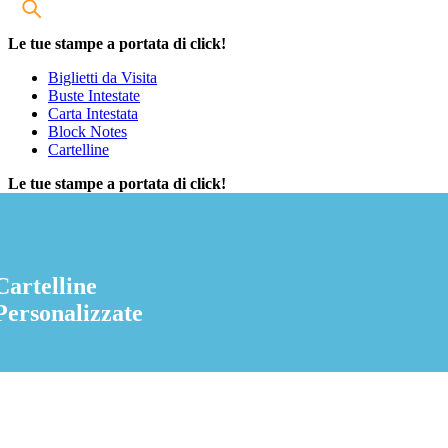
Le tue stampe a portata di click!
Biglietti da Visita
Buste Intestate
Carta Intestata
Block Notes
Cartelline
Le tue stampe a portata di click!
Cartelline
Personalizzate