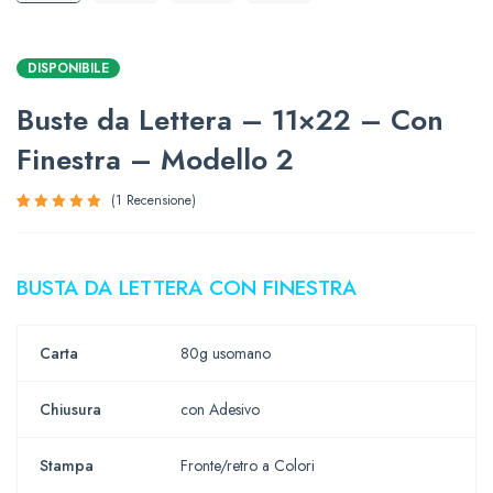
DISPONIBILE
Buste da Lettera – 11×22 – Con
Finestra – Modello 2
1
Recensione
Valutato
1
5.00
su
5 su
BUSTA DA LETTERA CON FINESTRA
base di
recensioni
Carta
80g usomano
Chiusura
con Adesivo
Stampa
Fronte/retro a Colori