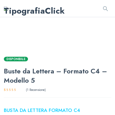
DISPONIBILE
Buste da Lettera – Formato C4 –
Modello 5
1
Recensione
Valutato
1
5.00
su 5
su base di
recensioni
BUSTA DA LETTERA FORMATO C4