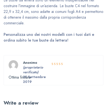
Le buste da lettera sono un elemento indispensabile nel
costruire l’immagine di un’azienda. Le buste C4 nel formato
22,9 x 32,4 cm, sono adatte ai comuni fogli A4 e permettono
di ottenere il massimo dalla propria corrispondenza
commerciale.
Personalizza uno dei nostri modelli con i tuoi dati e
ordina subito le tue buste da lettera!
Anonimo
(proprietario
5
Valutato
verificato)
su 5
Ottima finitura
21 Settembre
2019
Write a review