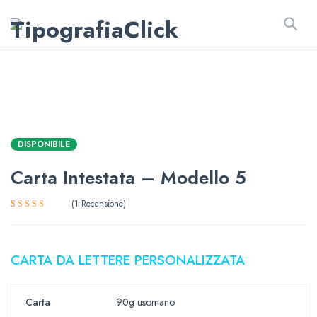
DISPONIBILE
Carta Intestata – Modello 5
1
Recensione
Valutato
1
5.00
su 5
su base di
recensioni
CARTA DA LETTERE PERSONALIZZATA
Carta
90g usomano