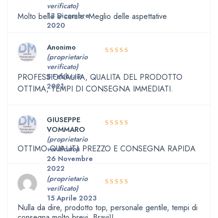
5
Valutato
verificato)
su 5
Molto belle e curate. Meglio delle aspettative
13 Dicembre
2020
Anonimo
(proprietario
5
Valutato
verificato)
su 5
PROFESSIONALITA, QUALITA DEL PRODOTTO
5 Febbraio
2021
OTTIMA, TEMPI DI CONSEGNA IMMEDIATI.
GIUSEPPE
VOMMARO
5
Valutato
(proprietario
su 5
OTTIMO QUALITà PREZZO E CONSEGNA RAPIDA
verificato)
26 Novembre
2022
(proprietario
verificato)
5
Valutato
15 Aprile 2023
su 5
Nulla da dire, prodotto top, personale gentile, tempi di
consegna molto brevi. Bravi!!