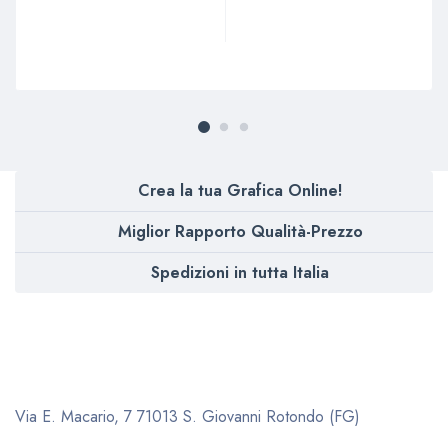
Valutato
Valutato
4.67
4.90
su 5
su 5
Crea la tua Grafica Online!
Miglior Rapporto Qualità-Prezzo
Spedizioni in tutta Italia
Via E. Macario, 7
71013 S. Giovanni Rotondo (FG)