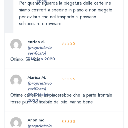
2019
Per quanto riguarda la piegatura delle cartelline
siamo costretti a spedirle in piano e non piegate
per evitare che nel trasporto si possano
schiacciare e rovinare.
enrico d.
(proprietario
5
Valutato
verificato)
su 5
Ottimo. Servizio
7 Marzo 2020
Marisa M.
(proprietario
5
Valutato
verificato)
su 5
Ottime cartelline, mi piacerebbe che la parte frontale
30 Ottobre
2020
fosse più modificabile dal sito. vanno bene
Anonimo
(proprietario