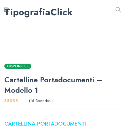
DISPONIBILE
Cartelline Portadocumenti –
Modello 1
16
Recensioni
Valutato
16
4.81
su 5
su base di
recensioni
CARTELLINA PORTADOCUMENTI