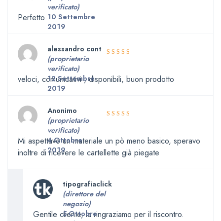
5
Valutato
verificato)
su 5
Perfetto
10 Settembre
2019
alessandro cont
(proprietario
5
Valutato
verificato)
su 5
veloci, comunicativi , disponibili, buon prodotto
12 Settembre
2019
Anonimo
(proprietario
Valutato
verificato)
3
su 5
Mi aspettavo un materiale un pò meno basico, speravo
4 Ottobre
2019
inoltre di ricevere le cartellette già piegate
tipografiaclick
(direttore del
negozio)
Gentile cliente, la ringraziamo per il riscontro.
5 Ottobre