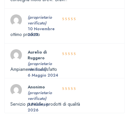
(proprietario
verificato)
5
Valutato
10 Novembre
su 5
ottimo prodotto
2023
Aurelio di
Ruggero
5
Valutato
(proprietario
su 5
Ampiamente soddisfatto
verificato)
6 Maggio 2024
Anonimo
(proprietario
5
Valutato
verificato)
su 5
Servizio puntuale; prodotti di qualità
3 Febbraio
2026