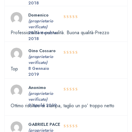
2018
Domenico
(proprietario
5
Valutato
verificato)
su 5
Professionalità e puntualità. Buona qualità-Prezzo
28 Settembre
2018
Gino Cossaro
(proprietario
5
Valutato
verificato)
su 5
Top
8 Gennaio
2019
Anonimo
(proprietario
Valutato
verificato)
4
su 5
Ottimo risultato di stampa, taglio un po’ troppo netto
9 Aprile 2019
GABRIELE PACE
(proprietario