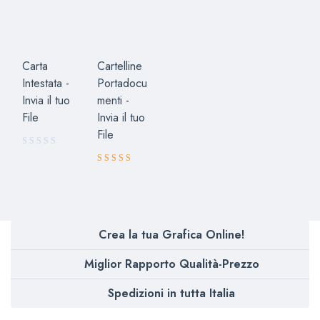
5.00
su 5
Carta
Cartelline
Intestata -
Portadocu
Invia il tuo
menti -
File
Invia il tuo
File
Valutato
5.00
su 5
Crea la tua Grafica Online!
Miglior Rapporto Qualità-Prezzo
Spedizioni in tutta Italia