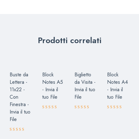
Prodotti correlati
Buste da
Block
Biglietto
Block
Lettera -
Notes A5
da Visita -
Notes A4
11x22 -
- Invia il
Invia il tuo
- Invia il
Con
tuo File
File
tuo File
Finestra -
Invia il tuo
Valutato
Valutato
Valutato
File
5.00
4.67
5.00
su 5
su 5
su 5
Valutato