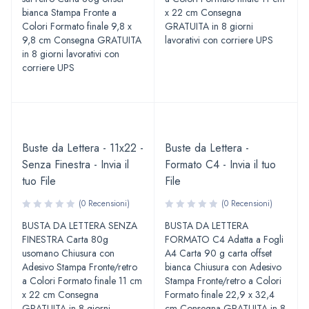
bianca Stampa Fronte a
x 22 cm Consegna
Colori Formato finale 9,8 x
GRATUITA in 8 giorni
9,8 cm Consegna GRATUITA
lavorativi con corriere UPS
in 8 giorni lavorativi con
corriere UPS
Buste da Lettera - 11x22 -
Buste da Lettera -
Senza Finestra - Invia il
Formato C4 - Invia il tuo
tuo File
File
(0 Recensioni)
(0 Recensioni)
BUSTA DA LETTERA SENZA
BUSTA DA LETTERA
FINESTRA Carta 80g
FORMATO C4 Adatta a Fogli
usomano Chiusura con
A4 Carta 90 g carta offset
Adesivo Stampa Fronte/retro
bianca Chiusura con Adesivo
a Colori Formato finale 11 cm
Stampa Fronte/retro a Colori
x 22 cm Consegna
Formato finale 22,9 x 32,4
GRATUITA in 8 giorni
cm Consegna GRATUITA in 8