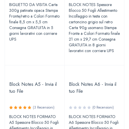
Valutato
Valutato
BIGLIETTO DA VISITA Carta
BLOCK NOTES Spessore
4.67
5.00
su
su
300g patinata opaca Stampa
Blocco 50 Fogli Allestimento
5
5
Fronte/retro a Colori Formato
Incollaggio in testa con
finale 8,5 cm x 5,5 cm
cartoncino grigio sul retro
Consegna GRATUITA in 5
Carta 90g usomano Stampa
giorni lavorativi con corriere
Fronte a Colori Formato finale
UPS
21 cm x 29,7 cm Consegna
GRATUITA in 8 giorni
lavorativi con corriere UPS
Block Notes A5 - Invia il
Block Notes A6 - Invia il
tuo File
tuo File
(3 Recensioni)
(0 Recensioni)
Valutato
BLOCK NOTES FORMATO
BLOCK NOTES FORMATO
5.00
su
A5 Spessore Blocco 50 Fogli
A6 Spessore Blocco 50 Fogli
5
Allestimento Incollaggio in
Allestimento Incollaggio in