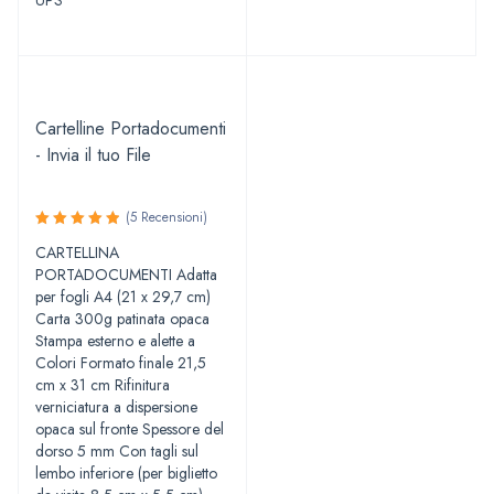
Cartelline Portadocumenti
- Invia il tuo File
(5 Recensioni)
Valutato
CARTELLINA
5.00
su
PORTADOCUMENTI Adatta
5
per fogli A4 (21 x 29,7 cm)
Carta 300g patinata opaca
Stampa esterno e alette a
Colori Formato finale 21,5
cm x 31 cm Rifinitura
verniciatura a dispersione
opaca sul fronte Spessore del
dorso 5 mm Con tagli sul
lembo inferiore (per biglietto