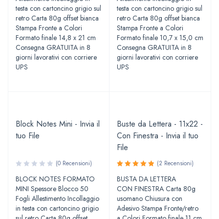
testa con cartoncino grigio sul
testa con cartoncino grigio sul
retro Carta 80g offset bianca
retro Carta 80g offset bianca
Stampa Fronte a Colori
Stampa Fronte a Colori
Formato finale 14,8 x 21 cm
Formato finale 10,7 x 15,0 cm
Consegna GRATUITA in 8
Consegna GRATUITA in 8
giorni lavorativi con corriere
giorni lavorativi con corriere
UPS
UPS
Block Notes Mini - Invia il
Buste da Lettera - 11x22 -
tuo File
Con Finestra - Invia il tuo
File
(0 Recensioni)
(2 Recensioni)
Valutato
BLOCK NOTES FORMATO
BUSTA DA LETTERA
5.00
su
MINI Spessore Blocco 50
CON FINESTRA Carta 80g
5
Fogli Allestimento Incollaggio
usomano Chiusura con
in testa con cartoncino grigio
Adesivo Stampa Fronte/retro
sul retro Carta 80g offset
a Colori Formato finale 11 cm