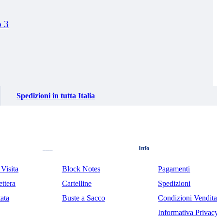
o 3
Spedizioni in tutta Italia
___
Info
 Visita
Block Notes
Pagamenti
ttera
Cartelline
Spedizioni
tata
Buste a Sacco
Condizioni Vendit
Informativa Privac