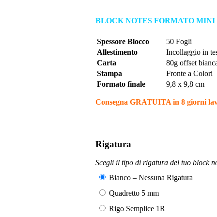
4.00
su 5
su base
di
BLOCK NOTES FORMATO MINI
recensioni
Spessore Blocco
50 Fogli
Allestimento
Incollaggio in te
Carta
80g offset bianc
Stampa
Fronte a Colori
Formato finale
9,8 x 9,8 cm
Consegna GRATUITA in 8 giorni lavo
Rigatura
Scegli il tipo di rigatura del tuo block n
Bianco – Nessuna Rigatura
Quadretto 5 mm
Rigo Semplice 1R