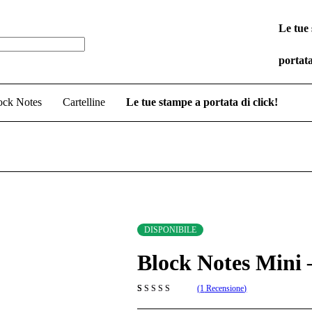
Le tue
portata
ock Notes
Cartelline
Le tue stampe a portata di click!
DISPONIBILE
Block Notes Mini 
1
Recensione
Valutato
1