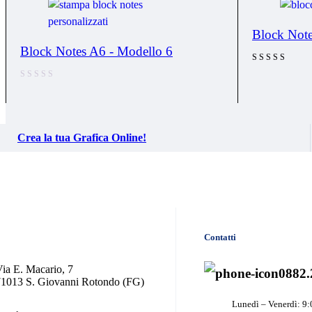
Block Note
Block Notes A6 - Modello 6
Valutato
4.88
su 5
Crea la tua Grafica Online!
Contatti
ia E. Macario, 7
0882.
71013 S. Giovanni Rotondo (FG)
Lunedì – Venerdì: 9: