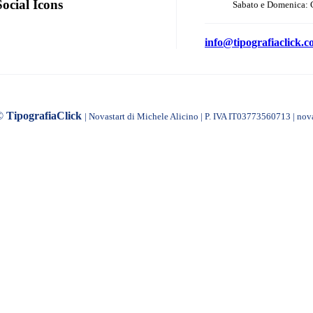
Social Icons
Sabato e Domenica: 
info@tipografiaclick.
©
TipografiaClick
| Novastart di Michele Alicino | P. IVA IT03773560713 | nov