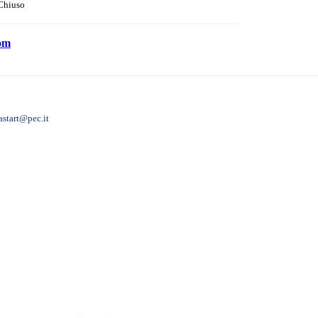
Chiuso
com
astart@pec.it