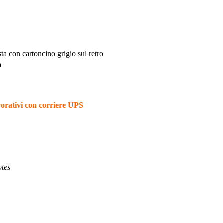
sta con cartoncino grigio sul retro
a
rativi con corriere UPS
otes