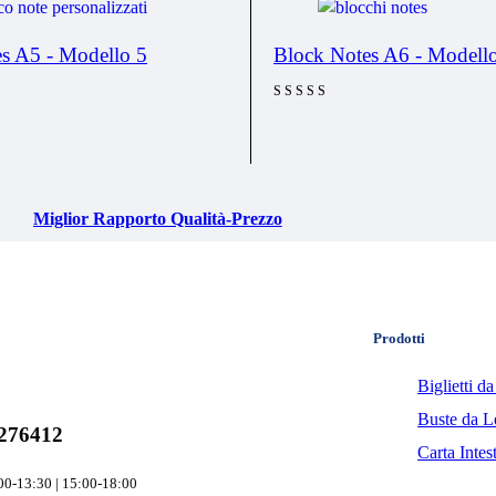
s A5 - Modello 5
Block Notes A6 - Modell
Valutato
4.00
su 5
Miglior Rapporto Qualità-Prezzo
Prodotti
Biglietti da
Buste da Le
276412
Carta Intes
00-13:30 | 15:00-18:00