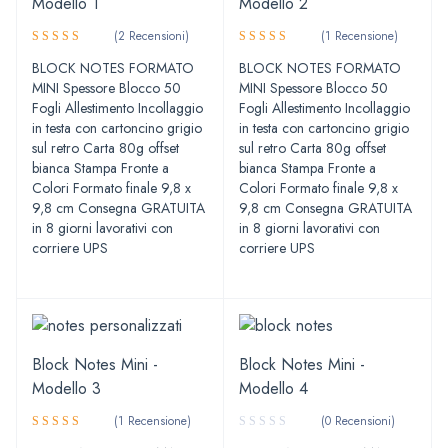
Modello 1
Modello 2
(2 Recensioni)
(1 Recensione)
Valutato
Valutato
BLOCK NOTES FORMATO
BLOCK NOTES FORMATO
5.00
5.00
su 5
su 5
MINI Spessore Blocco 50
MINI Spessore Blocco 50
Fogli Allestimento Incollaggio
Fogli Allestimento Incollaggio
in testa con cartoncino grigio
in testa con cartoncino grigio
sul retro Carta 80g offset
sul retro Carta 80g offset
bianca Stampa Fronte a
bianca Stampa Fronte a
Colori Formato finale 9,8 x
Colori Formato finale 9,8 x
9,8 cm Consegna GRATUITA
9,8 cm Consegna GRATUITA
in 8 giorni lavorativi con
in 8 giorni lavorativi con
corriere UPS
corriere UPS
Block Notes Mini -
Block Notes Mini -
Modello 3
Modello 4
(1 Recensione)
(0 Recensioni)
Valutato