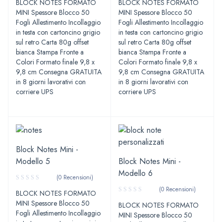
BLOCK NOTES FORMATO
BLOCK NOTES FORMATO
4.00
su
MINI Spessore Blocco 50
MINI Spessore Blocco 50
5
Fogli Allestimento Incollaggio
Fogli Allestimento Incollaggio
in testa con cartoncino grigio
in testa con cartoncino grigio
sul retro Carta 80g offset
sul retro Carta 80g offset
bianca Stampa Fronte a
bianca Stampa Fronte a
Colori Formato finale 9,8 x
Colori Formato finale 9,8 x
9,8 cm Consegna GRATUITA
9,8 cm Consegna GRATUITA
in 8 giorni lavorativi con
in 8 giorni lavorativi con
corriere UPS
corriere UPS
Block Notes Mini -
Modello 5
Block Notes Mini -
Modello 6
(0 Recensioni)
(0 Recensioni)
BLOCK NOTES FORMATO
MINI Spessore Blocco 50
BLOCK NOTES FORMATO
Fogli Allestimento Incollaggio
MINI Spessore Blocco 50