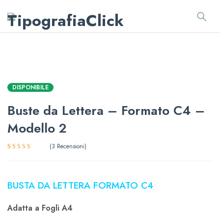
DISPONIBILE
Buste da Lettera – Formato C4 –
Modello 2
3
Recensioni
Valutato
3
5.00
su 5
su base di
recensioni
BUSTA DA LETTERA FORMATO C4
Adatta a Fogli A4