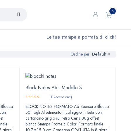
0
Le tue stampe a portata di click!
Default
Ordine per
Block Notes A6 - Modello 3
(1 Recensione)
Valutato
Blocco
BLOCK NOTES FORMATO A6 Spessore Blocco
4.00
su
 con
50 Fogli Allestimento Incollaggio in testa con
5
et
cartoncino grigio sul retro Carta 80g offset
inale
bianca Stampa Fronte a Colori Formato finale
 giorni
10,7 x 15,0 cm Consegna GRATUITA in 8 giorni