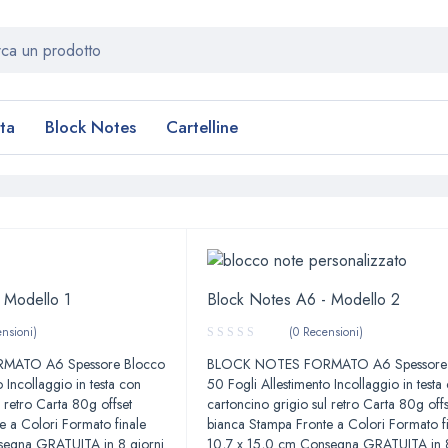
ata
Block Notes
Cartelline
 Modello 1
Block Notes A6 - Modello 2
nsioni)
(0 Recensioni)
ATO A6 Spessore Blocco
BLOCK NOTES FORMATO A6 Spessore 
 Incollaggio in testa con
50 Fogli Allestimento Incollaggio in testa
l retro Carta 80g offset
cartoncino grigio sul retro Carta 80g offs
e a Colori Formato finale
bianca Stampa Fronte a Colori Formato f
segna GRATUITA in 8 giorni
10,7 x 15,0 cm Consegna GRATUITA in 8